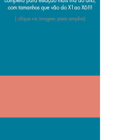
completa para estação mais fria do ano,
com tamanhos que vão do X1ao X6!!!
( clique na imagem para ampliar)